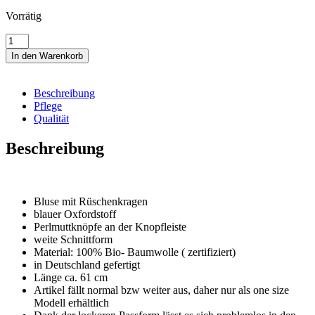
Vorrätig
Rüschenbluse
aus
In den Warenkorb
zertifizierter
Biobaumwolle
mit
Beschreibung
Kragen
Pflege
lässige
Qualität
Passform,
blau-
Beschreibung
weiß
gestreift
Menge
Bluse mit Rüschenkragen
blauer Oxfordstoff
Perlmuttknöpfe an der Knopfleiste
weite Schnittform
Material: 100% Bio- Baumwolle ( zertifiziert)
in Deutschland gefertigt
Länge ca. 61 cm
Artikel fällt normal bzw weiter aus, daher nur als one size
Modell erhältlich