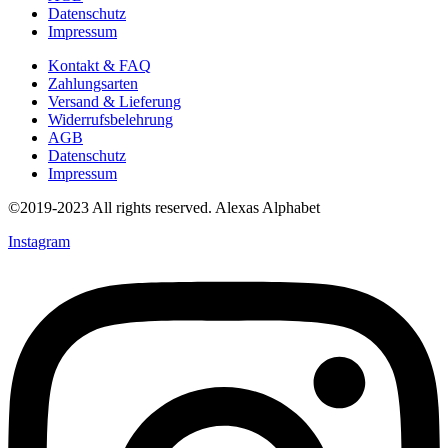
Datenschutz
Optionen
Impressum
können
auf
Kontakt & FAQ
der
Zahlungsarten
Produktseite
Versand & Lieferung
gewählt
Widerrufsbelehrung
werden
AGB
Datenschutz
Impressum
©2019-2023 All rights reserved. Alexas Alphabet
Instagram