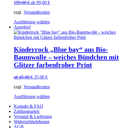
Optionen
199,00
€
ab
99,00
€
können
auf
zzgl.
Versandkosten
der
Dieses
Produktseite
Ausführung wählen
Produkt
gewählt
Angebot!
weist
werden
mehrere
Varianten
auf.
Kinderrock „Blue bay“ aus Bio-
Die
Baumwolle – weiches Bündchen mit
Optionen
können
Glitzer farbenfroher Print
auf
der
ab
45,00
€
35,00
€
Produktseite
gewählt
zzgl.
Versandkosten
werden
Dieses
Ausführung wählen
Produkt
Kontakt & FAQ
weist
Zahlungsarten
mehrere
Versand & Lieferung
Varianten
Widerrufsbelehrung
auf.
AGB
Die