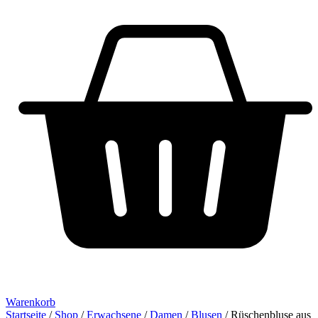
Warenkorb
Startseite
/
Shop
/
Erwachsene
/
Damen
/
Blusen
/ Rüschenbluse aus