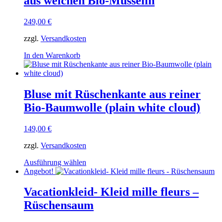
aus weichen Bio-Musselin
249,00
€
zzgl.
Versandkosten
In den Warenkorb
Bluse mit Rüschenkante aus reiner
Bio-Baumwolle (plain white cloud)
149,00
€
zzgl.
Versandkosten
Dieses
Ausführung wählen
Produkt
Angebot!
weist
mehrere
Vacationkleid- Kleid mille fleurs –
Varianten
Rüschensaum
auf.
Die