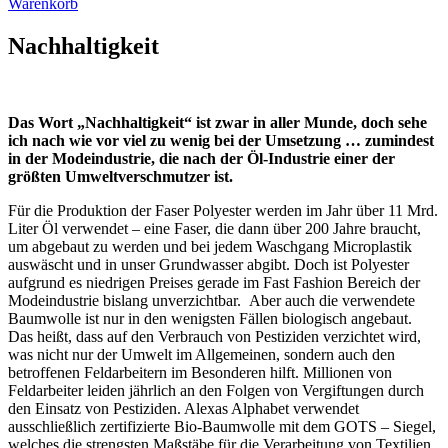
Warenkorb
Nachhaltigkeit
Das Wort „Nachhaltigkeit“ ist zwar in aller Munde, doch sehe
ich nach wie vor viel zu wenig bei der Umsetzung … zumindest
in der Modeindustrie, die nach der Öl-Industrie einer der
größten Umweltverschmutzer ist.
Für die Produktion der Faser Polyester werden im Jahr über 11 Mrd.
Liter Öl verwendet – eine Faser, die dann über 200 Jahre braucht,
um abgebaut zu werden und bei jedem Waschgang Microplastik
auswäscht und in unser Grundwasser abgibt. Doch ist Polyester
aufgrund es niedrigen Preises gerade im Fast Fashion Bereich der
Modeindustrie bislang unverzichtbar. Aber auch die verwendete
Baumwolle ist nur in den wenigsten Fällen biologisch angebaut.
Das heißt, dass auf den Verbrauch von Pestiziden verzichtet wird,
was nicht nur der Umwelt im Allgemeinen, sondern auch den
betroffenen Feldarbeitern im Besonderen hilft. Millionen von
Feldarbeiter leiden jährlich an den Folgen von Vergiftungen durch
den Einsatz von Pestiziden. Alexas Alphabet verwendet
ausschließlich zertifizierte Bio-Baumwolle mit dem GOTS – Siegel,
welches die strengsten Maßstäbe für die Verarbeitung von Textilien