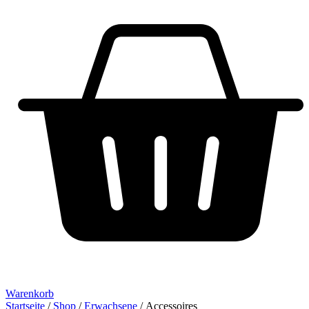
Warenkorb
Startseite
/
Shop
/
Erwachsene
/ Accessoires