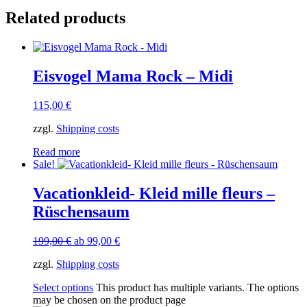
Related products
Eisvogel Mama Rock – Midi
115,00
€
zzgl.
Shipping costs
Read more
Sale!
Vacationkleid- Kleid mille fleurs –
Rüschensaum
199,00
€
ab
99,00
€
zzgl.
Shipping costs
Select options
This product has multiple variants. The options
may be chosen on the product page